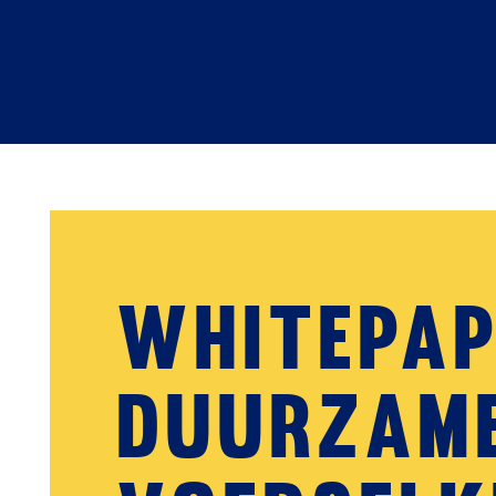
Whitepap
duurzam