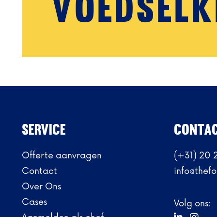
voedselk
Service
CONTA
Offerte aanvragen
(+31) 20 
Contact
info@thefo
Over Ons
Cases
Volg ons: