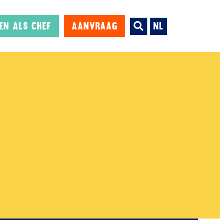
en als chef
Aanvraag
NL
