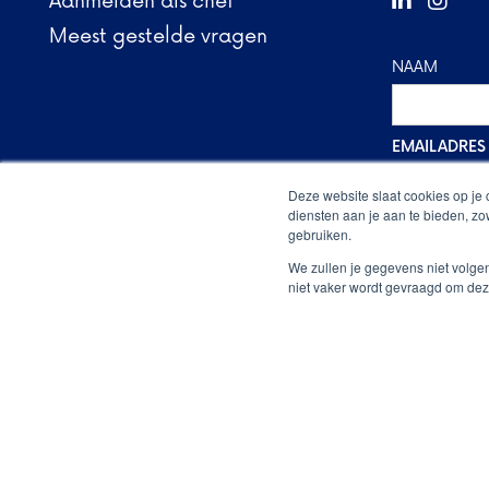
Aanmelden als chef


Meest gestelde vragen
NAAM
EMAILADRES
Deze website slaat cookies op je
diensten aan je aan te bieden, z
gebruiken.
We zullen je gegevens niet volge
niet vaker wordt gevraagd om dez
Alle rechten voorbehouden © The Food Line-Up
20