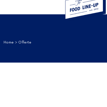

Home
>
Offerte