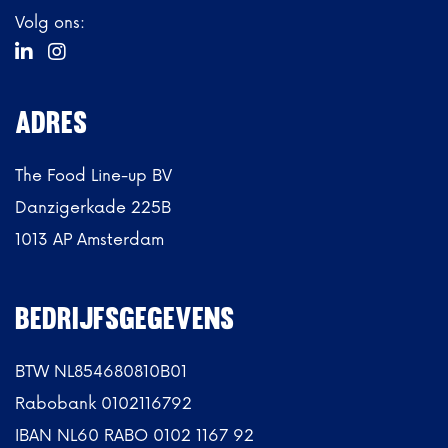
Volg ons:


ADRES
The Food Line-up BV
Danzigerkade 225B
1013 AP Amsterdam
BEDRIJFSGEGEVENS
BTW NL854680810B01
Rabobank 0102116792
IBAN NL60 RABO 0102 1167 92