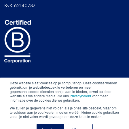
KvK 62140787
Deze website slaat cookies op je computer op. Deze cookies worden
gebruikt om je websitebezoek te verbeteren en meer
gepersonaliseerde diensten aan je aan te bieden, zowel op deze
website als via andere media. Zie ons
Privacybeleid
voor meer
informatie over de cookies die we gebruiken.
Alle rechten voorbehouden © The Food Line-Up
We zullen je gegevens niet volgen als je onze site bezoekt. Maar om
2026
.
te voldoen aan je voorkeuren moeten we één kleine cookie gebruiken
zodat je niet vaker wordt gevraagd om deze keus te maken.
Privacy statement.
Algemene voorwaarden.
Proudly
made by