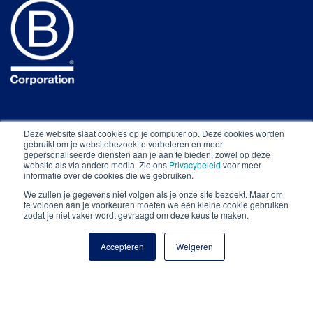
Deze website slaat cookies op je computer op. Deze cookies worden
gebruikt om je websitebezoek te verbeteren en meer
gepersonaliseerde diensten aan je aan te bieden, zowel op deze
website als via andere media. Zie ons
Privacybeleid
voor meer
informatie over de cookies die we gebruiken.
Alle rechten voorbehouden © The Food Line-Up
We zullen je gegevens niet volgen als je onze site bezoekt. Maar om
2026
.
te voldoen aan je voorkeuren moeten we één kleine cookie gebruiken
zodat je niet vaker wordt gevraagd om deze keus te maken.
Privacy statement.
Algemene voorwaarden.
Proudly
made by
Accepteren
Weigeren
kynda.one