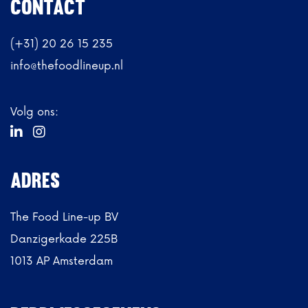
CONTACT
(+31) 20 26 15 235
info@thefoodlineup.nl
Volg ons:


ADRES
The Food Line-up BV
Danzigerkade 225B
1013 AP Amsterdam