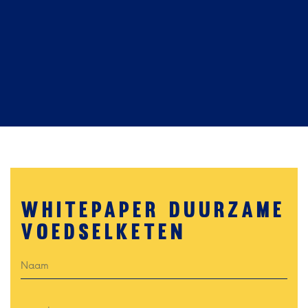
Whitepaper duurzame
voedselketen