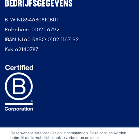
BEDRIJFSGEGEVENS
BTW NL854680810B01
Rabobank 0102116792
IBAN NL60 RABO 0102 1167 92
KvK 62140787
Deze website slaat cookies op je computer op. Deze cookies worden
gebruikt om je websitebezoek te verbeteren en meer